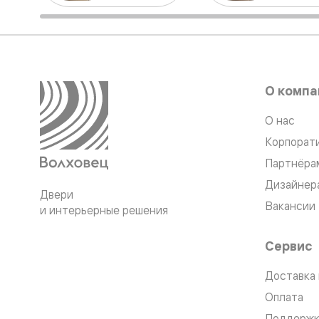
Стеклянн
перегоро
Белые
двери
Серые
двери
Двери
О компа
антрацит
Оливков
цвет
О нас
Тёмные
Корпорат
древесн
Двери
Партнёра
RAL
Светлые
Дизайнер
Двери
древесн
Вакансии
Коричне
и интерьерные решения
двери
Двери
Сервис
под
покраску
Двери
Доставка 
из
Оплата
дуба
и
Поддержк