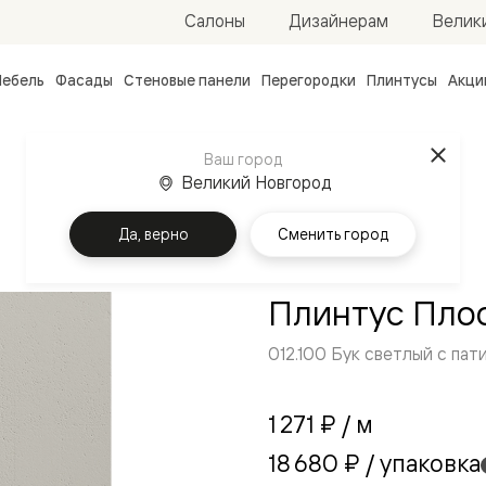
Велик
Салоны
Дизайнерам
ебель
Фасады
Стеновые панели
Перегородки
Плинтусы
Акци
атные
ые
Ваш город
чные
Великий Новгород
Да, верно
Сменить город
Плинтус Пло
012.100 Бук светлый с пат
ванные
1 271 ₽
/ м
18 680 ₽
/ упаковка