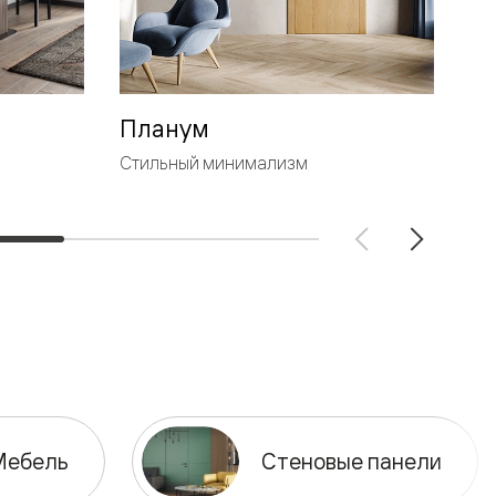
Планум
Л
Стильный минимализм
Ге
Мебель
Стеновые панели