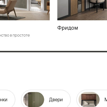
евые
евые
Фридом
ство в простоте
ные
ский
бную
нки
Двери