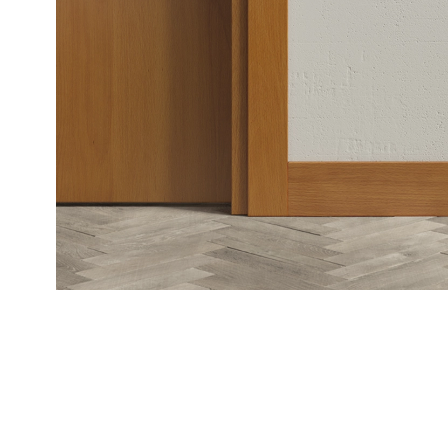
Рокка
Фрэйм
Альба
Дюна
Париж
Нео
Классик
Линия
Гладкие
и
скрытые
Планум
Про —
алюмини
кромка
Планум
Секрето
-
скрытые
двери
Дизайнер
Селект —
фрезеро
по
шпону