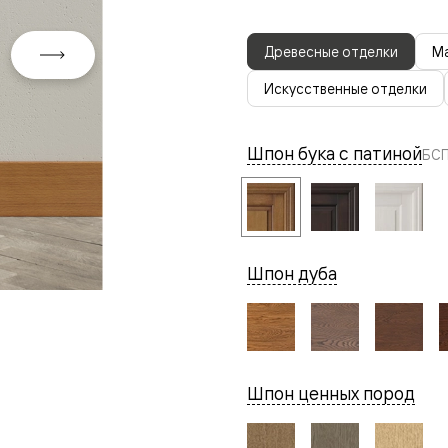
Древесные отделки
Ма
Искусственные отделки
Шпон бука с патиной
БСП
евая
Шпон дуба
ские
Шпон ценных пород
вание