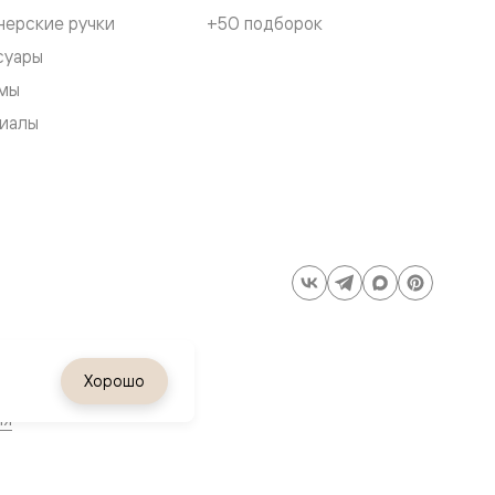
нерские ручки
+50 подборок
суары
мы
иалы
Хорошо
ия