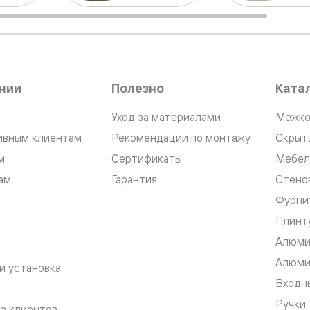
ые
дки
нии
Полезно
Ката
ый
Уход за материалами
Межко
ивным клиентам
Рекомендации по монтажу
Скрыт
ые
м
Сертификаты
Мебел
ам
Гарантия
Стено
ые
Фурни
вые
Плинт
Алюми
Алюми
и установка
Входны
Ручки
а клиентов