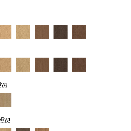
Вуд
рВуд