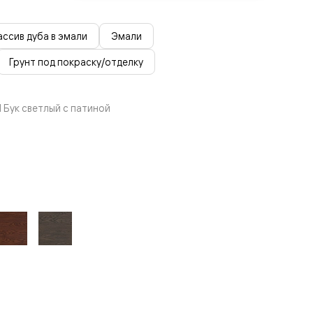
ссив дуба в эмали
Эмали
Грунт под покраску/отделку
 Бук светлый с патиной