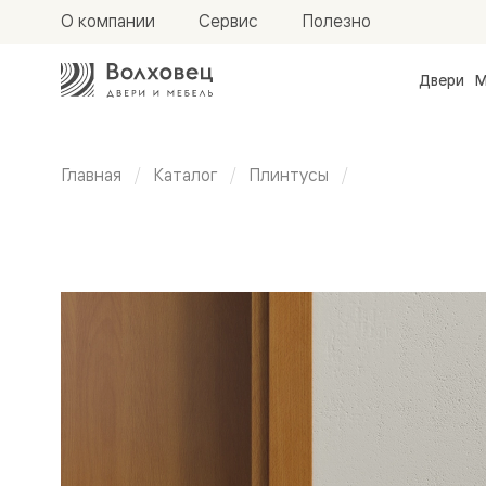
О компании
Сервис
Полезно
Двери
М
Межкомн
двери
Доступн
и практи
Главная
Каталог
Плинтусы
Фридом
Центро
Плоский
Галант
Нео
Планум
плинтус
Секрето
-
100 мм
скрытые
двери
Фрезеро
двери
в
эмали
Прайм
Маскот
Эссе