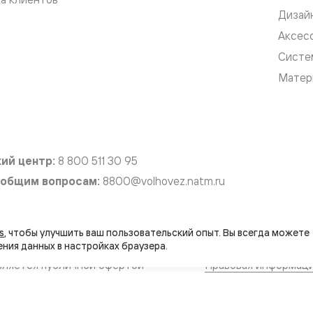
Дизай
е
Аксес
Систе
Матер
я
е
ные
ий центр:
8 800 511 30 95
пон
 общим вопросам:
8800@volhovez.natm.ru
ные
s
, чтобы улучшить ваш пользовательский опыт. Вы всегда можете 
вляется публичной офертой
Правовая информац
яющей