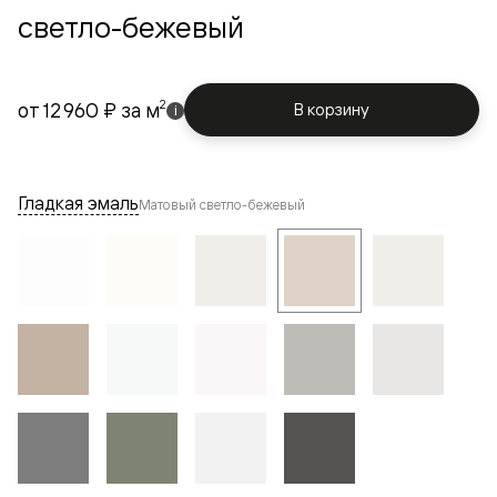
светло-бежевый
2
от
12 960 ₽
за м
В корзину
i
Гладкая эмаль
Матовый светло-бежевый