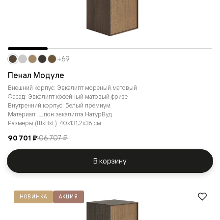
+69
Пенал Модуле
Внешний корпус: Эвкалипт мореный матовый
Фасад: Эвкалипт кофейный матовый фризе
Внутренний корпус: Белый премиум
Материал: Шпон эвкалипта НатурВуд
Размеры (ШxВxГ): 40x131,2x36 см
90 701 ₽
106 707 ₽
В корзину
НОВИНКА
АКЦИЯ