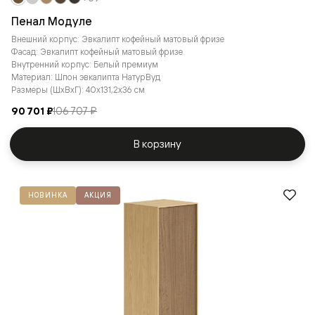
Пенал Модуле
Внешний корпус: Эвкалипт кофейный матовый фризе
Фасад: Эвкалипт кофейный матовый фризе
Внутренний корпус: Белый премиум
Материал: Шпон эвкалипта НатурВуд
Размеры (ШxВxГ): 40x131,2x36 см
90 701 ₽
106 707 ₽
В корзину
НОВИНКА
АКЦИЯ