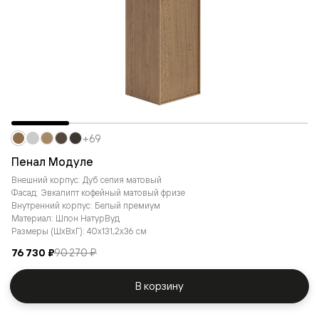
+69
Пенал Модуле
Внешний корпус: Дуб сепия матовый
Фасад: Эвкалипт кофейный матовый фризе
Внутренний корпус: Белый премиум
Материал: Шпон НатурВуд
Размеры (ШxВxГ): 40x131,2x36 см
76 730 ₽
90 270 ₽
В корзину