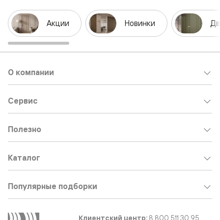
Акции
Новинки
Дв
О компании
Сервис
Полезно
Каталог
Популярные подборки
Клиентский центр:
8 800 511 30 95