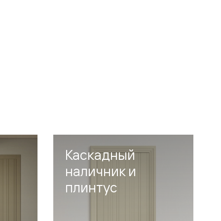
Каскадный
наличник и
плинтус