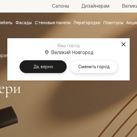
Велик
Салоны
Дизайнерам
ебель
Фасады
Стеновые панели
Перегородки
Плинтусы
Акци
атные
ые
Ваш город
чные
Великий Новгород
временный стиль
Межкомнатные двери Линия
Да, верно
Сменить город
ери
ванные