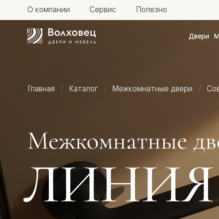
О компании
Сервис
Полезно
Двери
М
Межкомн
двери
Доступн
и практи
Фридом
Главная
Каталог
Межкомнатные двери
Со
Центро
Галант
Нео
Планум
Секрето
Межкомнатные дв
-
скрытые
двери
ЛИНИЯ
Фрезеро
двери
в
эмали
Прайм
Маскот
Эссе