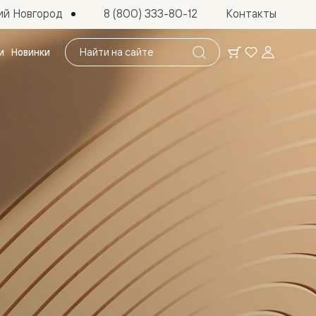
ий Новгород
8 (800) 333-80-12
Контакты
Поиск
и
Новинки
по
сайту