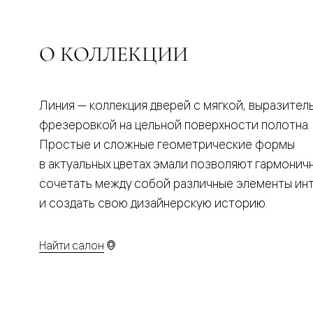
Планум
Цветные
Колор
Алюмини
О КОЛЛЕКЦИИ
Формато
Секрето
Алюмини
Мозаик
Поворот
Линия — коллекция дверей с мягкой, выразител
двери
фрезеровкой на цельной поверхности полотна.
Скрытые
двери
Простые и сложные геометрические формы
Дизайнер
в актуальных цветах эмали позволяют гармонич
шпон
Со
сочетать между собой различные элементы ин
стеклом
и создать свою дизайнерскую историю.
Высокие
двери
В
гардеро
Найти салон
В
гостиную
Двери
в
тренде