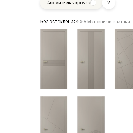
Алюминиевая кромка
—
е
ный
Без остекления
8056 Матовый бисквитный
м —
я
одки