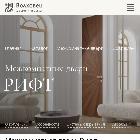
Главная
Каталог
Межкомнатные двери
Современный
Межкомнатные двери
РИФТ
О коллекции
Особенности
Системы открывания
Art объект