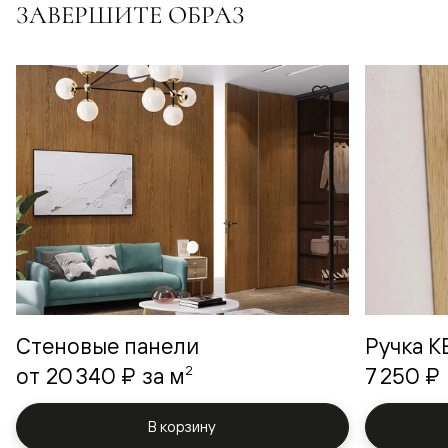
ЗАВЕРШИТЕ ОБРАЗ
Стеновые панели
Ручка 
2
от
20 340 ₽
за м
7 250 ₽
В корзину