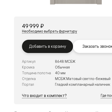
Перегор
Мозаик
Неокласс
Прайм
Фрэйм
49 999 ₽
Альба
Дюна
Необходимо выбрать фурнитуру
Рокка
Антик
Нео
Добавить в корзину
Заказать звоно
Париж
Центро
Шарм
Артикул
8648 МСБЖ
Нео
Классик
Кромка
Обычная
Галант
Толщина полотна
40 мм
Эго
Отделка
МСБЖ Матовый светло-бежевый
Классика
Портал
Гладкий компланарный наличник
Маскот
Эссе
Тоскана
Что входит в комплект?
Где п
Плано
Тоскана
Грильято