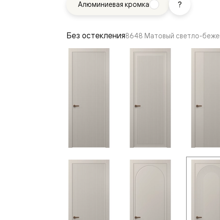
Алюминиевая кромка
—
е
ный
Без остекления
8648 Матовый светло-беже
м —
я
одки