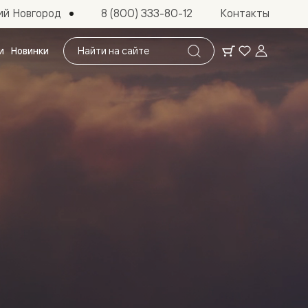
ий Новгород
8 (800) 333-80-12
Контакты
Поиск
и
Новинки
по
сайту