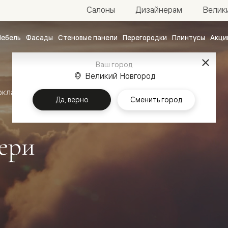
Велик
Салоны
Дизайнерам
ебель
Фасады
Стеновые панели
Перегородки
Плинтусы
Акци
атные
Ваш город
ые
Великий Новгород
чные
оклассика
Межкомнатные двери Альба
Да, верно
Сменить город
ери
ванные