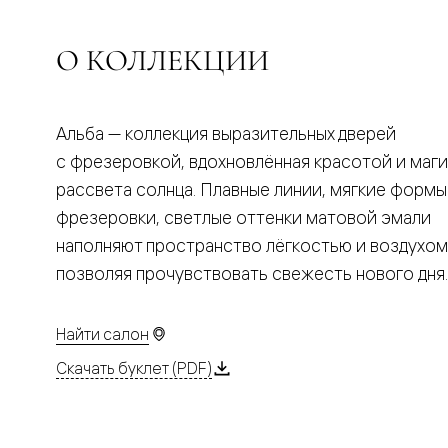
Планум
Цветные
Колор
О КОЛЛЕКЦИИ
Алюмини
Формато
Секрето
Алюмини
Мозаик
Альба — коллекция выразительных дверей
Поворот
с фрезеровкой, вдохновлённая красотой и маг
двери
Скрытые
рассвета солнца. Плавные линии, мягкие формы
двери
фрезеровки, светлые оттенки матовой эмали
Дизайнер
шпон
наполняют пространство лёгкостью и воздухом
Со
позволяя прочувствовать свежесть нового дня.
стеклом
Высокие
двери
В
Найти салон
гардеро
В
Скачать буклет (PDF)
гостиную
Двери
в
тренде