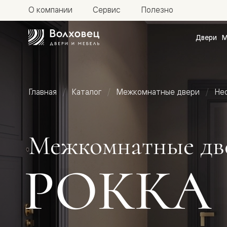
О компании
Сервис
Полезно
Двери
М
Межкомн
двери
Доступн
и практи
Фридом
Главная
Каталог
Межкомнатные двери
Не
Центро
Галант
Нео
Планум
Секрето
Межкомнатные дв
-
скрытые
двери
РОККА
Фрезеро
двери
в
эмали
Прайм
Маскот
Эссе