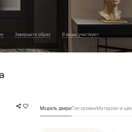
ия
Завершите образ
В акции участвуют
а
евая
Модель двери
Тип кромки
Материал и цве
ские
вание