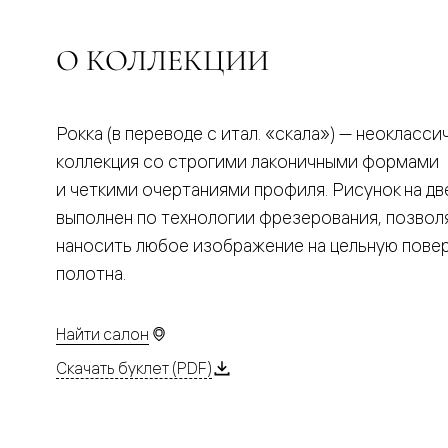
Планум
Цветные
Колор
О КОЛЛЕКЦИИ
Алюмини
Формато
Секрето
Алюмини
Мозаик
Рокка (в переводе с итал. «скала») — неокласси
Поворот
коллекция со строгими лаконичными формами
двери
Скрытые
и четкими очертаниями профиля. Рисунок на дв
двери
выполнен по технологии фрезерования, позво
Дизайнер
шпон
наносить любое изображение на цельную пове
Со
полотна.
стеклом
Высокие
двери
В
Найти салон
гардеро
В
Скачать буклет (PDF)
гостиную
Двери
в
тренде