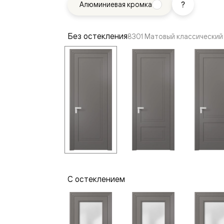
Алюминиевая кромка
—
е
ный
Без остекления
8301 Матовый классический
м —
я
С остеклением
одки