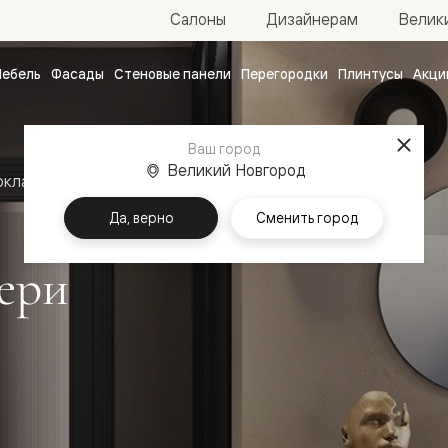
Велик
Салоны
Дизайнерам
ебель
Фасады
Стеновые панели
Перегородки
Плинтусы
Акци
атные
ые
Ваш город
чные
Великий Новгород
оклассика
Межкомнатные двери Рокка
Да, верно
Сменить город
ери
ванные