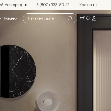
ий Новгород
8 (800) 333-80-12
Контакты
Поиск
и
Новинки
по
сайту