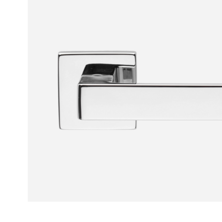
Рокка
Фрэйм
Альба
Дюна
Париж
Нео
Классик
Линия
Гладкие
и
скрытые
Планум
Про —
алюмини
кромка
Планум
Секрето
-
скрытые
двери
Дизайнер
Селект —
фрезеро
по
шпону