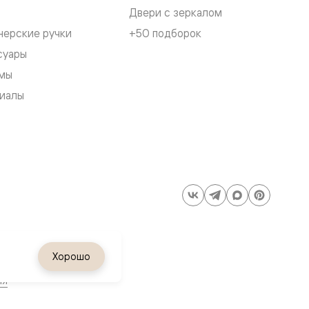
Двери с зеркалом
нерские ручки
+50 подборок
суары
мы
иалы
Хорошо
ия