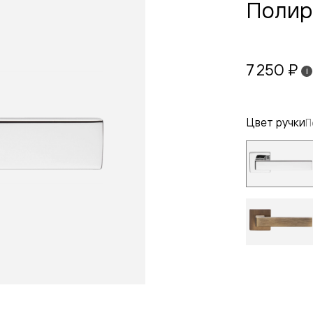
Полир
7 250 ₽
i
Цвет ручки
П
евая
ские
вание