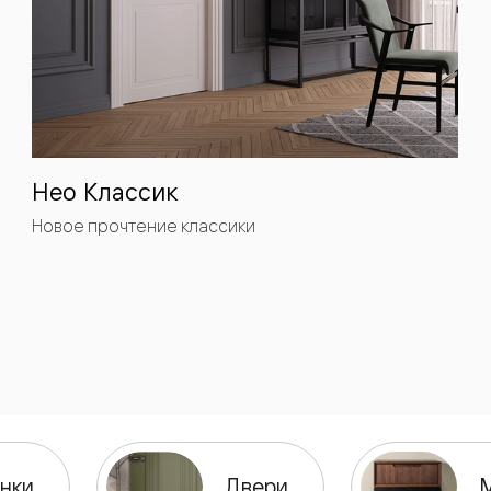
одки
ика
Нео Классик
Новое прочтение классики
нки
Двери