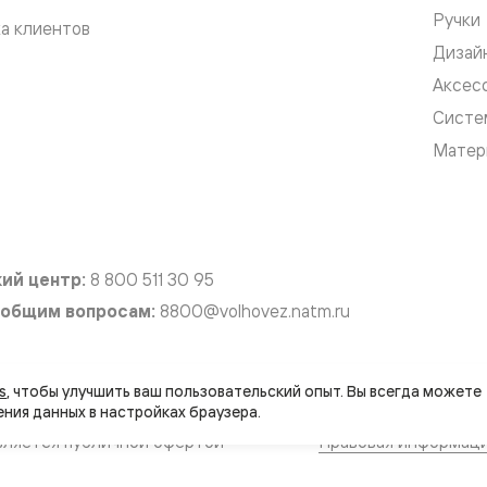
Ручки
а клиентов
Дизай
евые
Аксес
Систе
евые
Матер
ные
ский
ий центр:
8 800 511 30 95
 общим вопросам:
8800@volhovez.natm.ru
бную
s
, чтобы улучшить ваш пользовательский опыт. Вы всегда можете 
вляется публичной офертой
Правовая информац