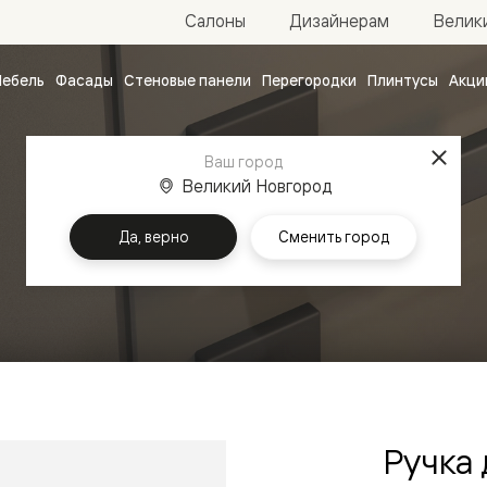
Велик
Салоны
Дизайнерам
ебель
Фасады
Стеновые панели
Перегородки
Плинтусы
Акци
атные
ые
Ваш город
чные
Великий Новгород
Да, верно
Сменить город
Главная
Ручки
ванные
Ручка