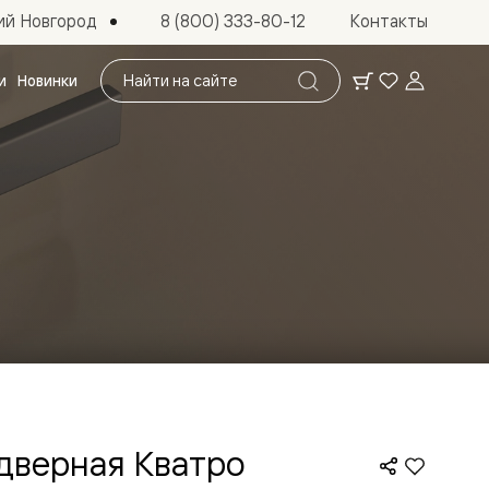
ий Новгород
8 (800) 333-80-12
Контакты
Поиск
и
Новинки
по
сайту
 дверная Кватро