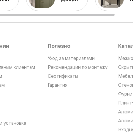
нный
нии
Полезно
Ката
Уход за материалами
Межко
ивным клиентам
Рекомендации по монтажу
Скрыт
м
Сертификаты
Мебел
ам
Гарантия
Стено
Фурни
м
Плинт
ые
Алюми
Алюми
и установка
Входны