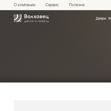
О компании
Сервис
Полезно
Двери
М
Межкомн
двери
Доступн
и практи
Фридом
Центро
Галант
Нео
Планум
Секрето
-
скрытые
двери
Фрезеро
двери
в
эмали
Прайм
Маскот
Эссе