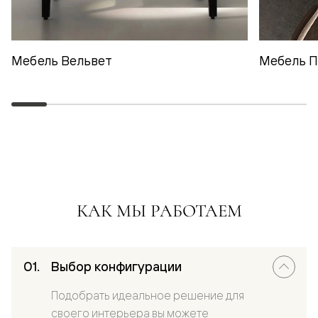
Мебель Вельвет
Мебель 
КАК МЫ РАБОТАЕМ
Выбор конфигурации
Подобрать идеальное решение для
своего интерьера вы можете