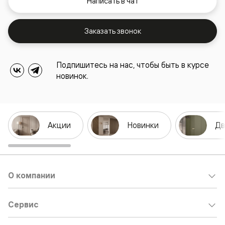
Написать в чат
Заказать звонок
Подпишитесь на нас, чтобы быть в курсе
новинок.
Акции
Новинки
Дв
О компании
Сервис